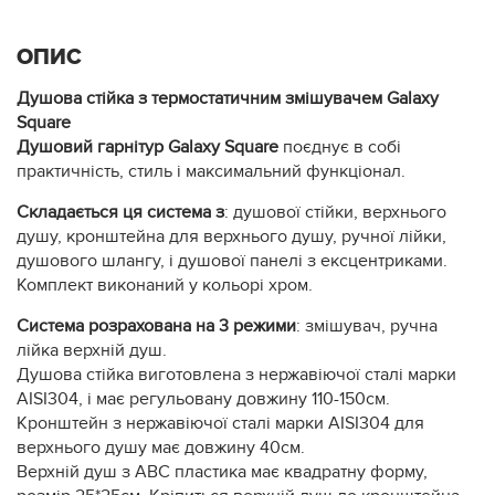
ОПИС
Душова стійка з термостатичним змішувачем
Galaxy
Square
Душовий гарнітур Galaxy Square
поєднує в собі
практичність, стиль і максимальний функціонал.
Складається ця система з
: душової стійки, верхнього
душу, кронштейна для верхнього душу, ручної лійки,
душового шлангу, і душової панелі з ексцентриками.
Комплект виконаний у кольорі хром.
Система розрахована на 3 режими
: змішувач, ручна
лійка верхній душ.
Душова стійка виготовлена з нержавіючої сталі марки
AISI304, і має регульовану довжину 110-150см.
Кронштейн з нержавіючої сталі марки AISI304 для
верхнього душу має довжину 40см.
Верхній душ з АВС пластика має квадратну форму,