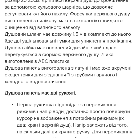
розмір 25*25см. Кріпиться верхній душ до кронштейна
за допомогою кульового шарніра, що дозволяє
регулювати кут його нахилу. Форсунки верхнього душу
виготовлені з силікону, мають технологію швидкого
очищення від вапняного нальоту.
Душовий шланг має довжину 1,5 м в комплекті до нього
йде дві ущільнювальні гумки для уникнення протікання.
Душова лійка має оновлений дизайн, який вдало
перегукується з формою верхнього душу. Лійка
виготовлена з АВС пластика.
Душова панель виготовлена з латуні і має вже вкручені
ексцентрики для з'єднання її з трубами гарячого і
холодного водопостачання.
Душова панель має дві рукояті.
Перша рукоятка відповідає за перемикання
режимів і напір води, достатньо просто повернути
курсор на зображення з потрібним режимом (їх
два: кран і верхній душ). Напір залежить від того,
на скільки далі ви крутите ручку. Для перемикання