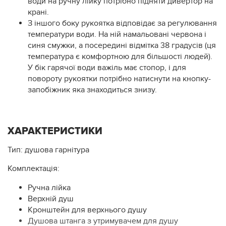
води на ручну лійку потрібно підняти дивертор на
крані.
З іншого боку рукоятка відповідає за регулювання
температури води. На ній намальовані червона і
синя смужки, а посередині відмітка 38 градусів (ця
температура є комфортною для більшості людей).
У бік гарячої води важіль має стопор, і для
повороту рукоятки потрібно натиснути на кнопку-
запобіжник яка знаходиться знизу.
ХАРАКТЕРИСТИКИ
Тип: душова гарнітура
Комплектація:
Ручна лійка
Верхній душ
Кронштейн для верхнього душу
Душова штанга з утримувачем для душу