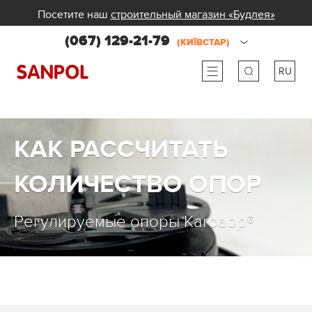
Посетите наш
строительный магазин «Будлея»
(067) 129-21-79
(КИЇВСТАР)
RU
ru
ua
КАК РАССЧИТАТЬ
КОЛИЧЕСТВО ОПОР
Регулируемые опоры Karoapp®