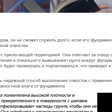
дом, он не сможет служить долго, если его фундамент
ной отмостки.
с прилегающей территорией. Она отвечает за отвод от
ления и локального вымывания грунта вокруг фундам
нт будет промерзать и подтапливаться, что приведет
ть надежный способ выполнения отмосток с примен
хностной влаги от фундамента.
з полиэтилена высокой плотности и
 прикрепленного к поверхности с шипами.
тфильтровывает частицы грунта, чтобы они не
 Она устойчива к органическим веществам в