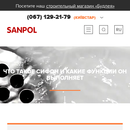
Посетите наш
строительный магазин «Будлея»
(067) 129-21-79
(КИЇВСТАР)
RU
ru
ua
ЧТО ТАКОЕ СИФОН И КАКИЕ ФУНКЦИИ ОН
ВЫПОЛНЯЕТ