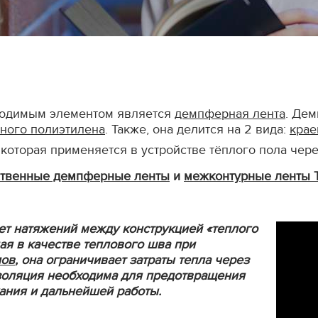
ходимым элементом является
демпферная лента
. Де
ного полиэтилена
. Также, она делится на 2 вида:
крае
, которая применяется в устройстве тёплого пола чер
ственные демпферные ленты
и
межконтурные ленты 
т натяжений между конструкцией «теплого
пая в качестве теплового шва при
лов
, она ограничивает затраты тепла через
изоляция необходима для предотвращения
ания и дальнейшей работы.