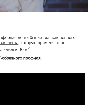
мпферная лента бывает из
вспененного
вая лента,
которую применяют по
2
ез каждые 10 м
.
Т-образного профиля
.