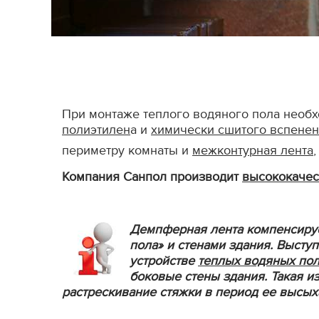
При монтаже теплого водяного пола необ
полиэтилен
а и
химически сшитого вспенен
периметру комнаты и
межконтурная лента
Компания Санпол производит
высококаче
Демпферная лента компенсируе
пола» и стенами здания. Высту
устройстве
теплых водяных по
боковые стены здания. Такая 
растрескивание стяжки в период ее высых