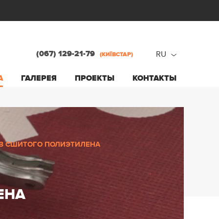
(067) 129-21-79
RU
(КИЇВСТАР)
ru
А
ГАЛЕРЕЯ
ПРОЕКТЫ
КОНТАКТЫ
ua
ИЗ СШИТОГО ПОЛИЭТИЛЕНА
ЕНА