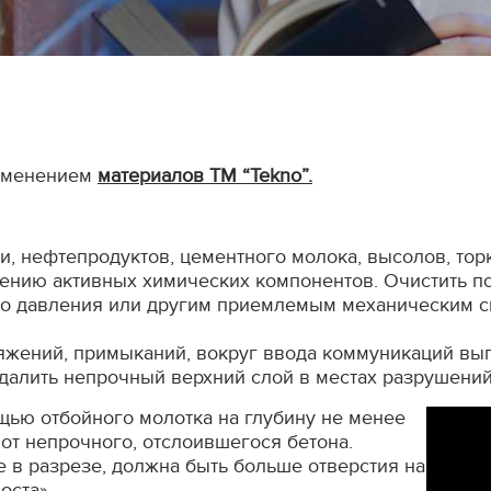
рименением
материалов ТМ “Tekno”.
, нефтепродуктов, цементного молока, высолов, торкре
ению активных химических компонентов. Очистить п
о давления или другим приемлемым механическим с
ряжений, примыканий, вокруг ввода коммуникаций вы
далить непрочный верхний слой в местах разрушений
щью отбойного молотка на глубину не менее
от непрочного, отслоившегося бетона.
ее в разрезе, должна быть больше отверстия на
оста».