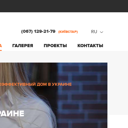
(067) 129-21-79
RU
(КИЇВСТАР)
ru
А
ГАЛЕРЕЯ
ПРОЕКТЫ
КОНТАКТЫ
ua
ОЭФФЕКТИВНЫЙ ДОМ В УКРАИНЕ
РАИНЕ