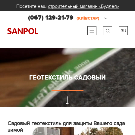
Посетите наш
строительный магазин «Будлея»
(067) 129-21-79
(КИЇВСТАР)
RU
ru
ua
ГЕОТЕКСТИЛЬ САДОВЫЙ
Садовый геотекстиль для защиты Вашего сада
зимой