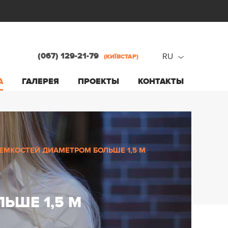
(067) 129-21-79
RU
(КИЇВСТАР)
ru
А
ГАЛЕРЕЯ
ПРОЕКТЫ
КОНТАКТЫ
ua
ЕМКОСТЕЙ ДИАМЕТРОМ БОЛЬШЕ 1,5 М
ЬШЕ 1,5 М