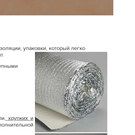
оляции, упаковки, который легко
нт.
тупными
и,
хрупких и
полнительной