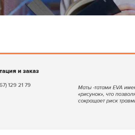
тация и заказ
67) 129 21 79
Маты -татами EVA им
«рисунок», что позвол
сокращает риск травм