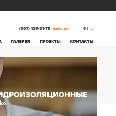
(067) 129-21-79
RU
(КИЇВСТАР)
ru
А
ГАЛЕРЕЯ
ПРОЕКТЫ
КОНТАКТЫ
ua
ГИДРОИЗОЛЯЦИОННЫЕ
S»