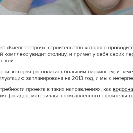
т «Киевгорстроя», строительство которого проводит
й комплекс увидит столицу, и примет у себя своих п
вской.
ости, которая располагает большим паркингом, и за
плуатацию запланирована на 2013 год, и мы с нетерп
ребности проекта в таких направлениях, как
водосна
ния фасадов
, материалы
промышленного строительст