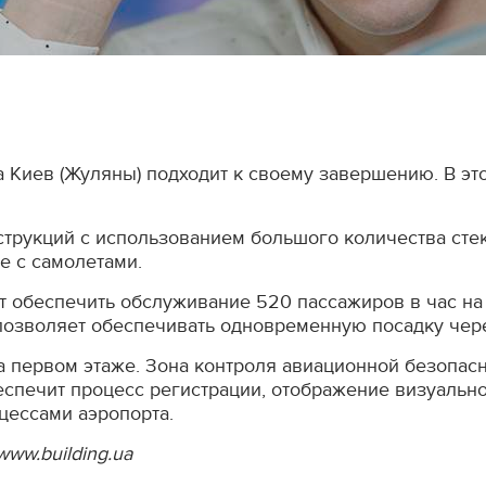
а Киев (Жуляны) подходит к своему завершению. В э
трукций с использованием большого количества стек
е с самолетами.
т обеспечить обслуживание 520 пассажиров в час на 
 позволяет обеспечивать одновременную посадку чере
а первом этаже. Зона контроля авиационной безопас
еспечит процесс регистрации, отображение визуальн
цессами аэропорта.
ww.building.ua