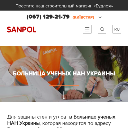
Посетите наш
строительный магазин «Будлея»
(067) 129-21-79
(КИЇВСТАР)
RU
ru
ua
БОЛЬНИЦА УЧЕНЫХ НАН УКРАИНЫ
Для защиты стен и углов
в Больнице ученых
НАН Украины
, которая находится по адресу