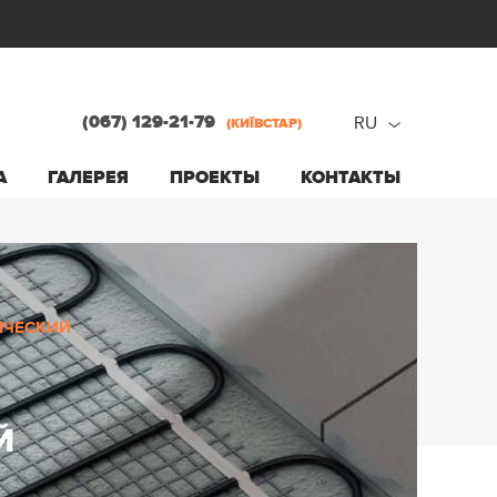
(067) 129-21-79
RU
(КИЇВСТАР)
ru
А
ГАЛЕРЕЯ
ПРОЕКТЫ
КОНТАКТЫ
ua
ИЧЕСКИЙ
Й