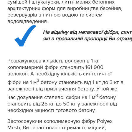
сумішей і штукатурки, лиття малих бетонних
архітектурних форм для виробництва басейнів,
резервуарів з питною водою та систем
водовідведення.
На відміну від металевої фібри, син
які в правильній пропорції Ви отрим
Розрахункова кількість волокон в 1 кг
кополимерной фібри становить 161 900
волокон. А необхідну кількість синтетичної
3
фібри на 1 м
бетону становить від 1 кг до 3 кг в
залежності від призначення бетону. У той же
3
час дозування сталевої фібри на 1 м
бетону
становить від 25 кг до 50 кг у залежності від
необхідної міцності готового бетону.
Застосовуючи кополимерную фібру Polyex
Mesh, Ви гарантовано отримаєте міцний,