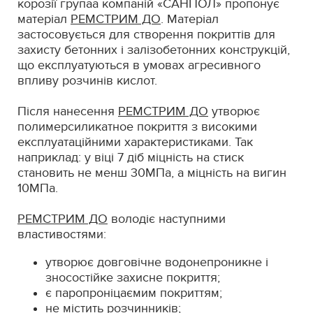
корозії групаа компаній «САНПОЛ» пропонує
матеріал
РЕМСТРИМ ДО
. Матеріал
застосовується для створення покриттів для
захисту бетонних і залізобетонних конструкцій,
що експлуатуються в умовах агресивного
впливу розчинів кислот.
Після нанесення
РЕМСТРИМ ДО
утворює
полимерсиликатное покриття з високими
експлуатаційними характеристиками. Так
наприклад: у віці 7 діб міцність на стиск
становить не менш 30МПа, а міцність на вигин
10МПа.
РЕМСТРИМ ДО
володіє наступними
властивостями:
утворює довговічне водонепроникне і
зносостійке захисне покриття;
є паропроніцаємим покриттям;
не містить розчинників;