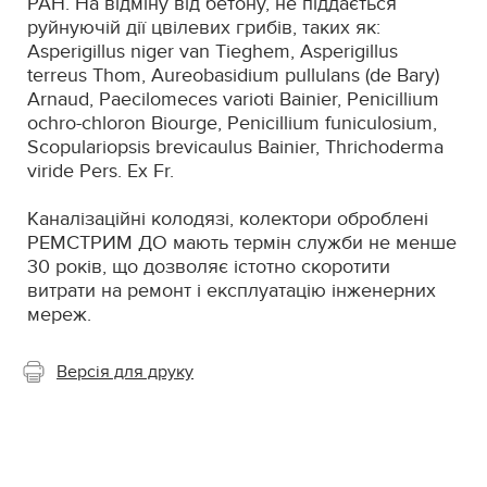
РАН. На відміну від бетону, не піддається
руйнуючій дії цвілевих грибів, таких як:
Asperigillus niger van Tieghem, Asperigillus
terreus Thom, Aureobasidium pullulans (de Bary)
Arnaud, Paecilomeces varioti Bainier, Penicillium
ochro-chloron Biourge, Penicillium funiculosium,
Scopulariopsis brevicaulus Bainier, Thrichoderma
viride Pers. Ex Fr.
Каналізаційні колодязі, колектори оброблені
РЕМСТРИМ ДО мають термін служби не менше
30 років, що дозволяє істотно скоротити
витрати на ремонт і експлуатацію інженерних
мереж.
Версія для друку