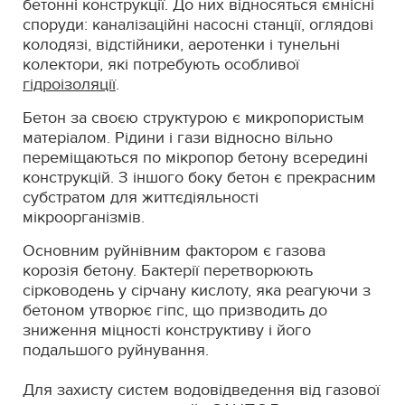
бетонні конструкції. До них відносяться ємнісні
споруди: каналізаційні насосні станції, оглядові
колодязі, відстійники, аеротенки і тунельні
колектори, які потребують особливої
гідроізоляції
.
Бетон за своєю структурою є микропористым
матеріалом. Рідини і гази відносно вільно
переміщаються по мікропор бетону всередині
конструкцій. З іншого боку бетон є прекрасним
субстратом для життєдіяльності
мікроорганізмів.
Основним руйнівним фактором є газова
корозія бетону. Бактерії перетворюють
сірководень у сірчану кислоту, яка реагуючи з
бетоном утворює гіпс, що призводить до
зниження міцності конструктиву і його
подальшого руйнування.
Для захисту систем водовідведення від газової