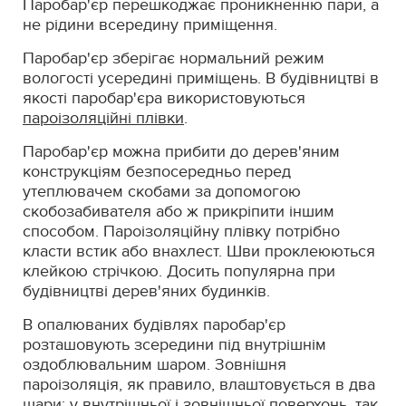
Паробар'єр перешкоджає проникненню пари, а
не рідини всередину приміщення.
Паробар'єр зберігає нормальний режим
вологості усередині приміщень. В будівництві в
якості паробар'єра використовуються
пароізоляційні плівки
.
Паробар'єр можна прибити до дерев'яним
конструкціям безпосередньо перед
утеплювачем скобами за допомогою
скобозабивателя або ж прикріпити іншим
способом. Пароізоляційну плівку потрібно
класти встик або внахлест. Шви проклеюються
клейкою стрічкою. Досить популярна при
будівництві дерев'яних будинків.
В опалюваних будівлях паробар'єр
розташовують зсередини під внутрішнім
оздоблювальним шаром. Зовнішня
пароізоляція, як правило, влаштовується в два
шари: у внутрішньої і зовнішньої поверхонь, так