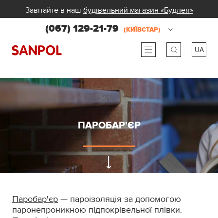
Завітайте в наш
будівельний магазин «Будлея»
(067) 129-21-79
(КИЇВСТАР)
UA
ru
ua
ПАРОБАР'ЄР
Паробар'єр
— пароізоляція за допомогою
паронепроникною підпокрівельної плівки.