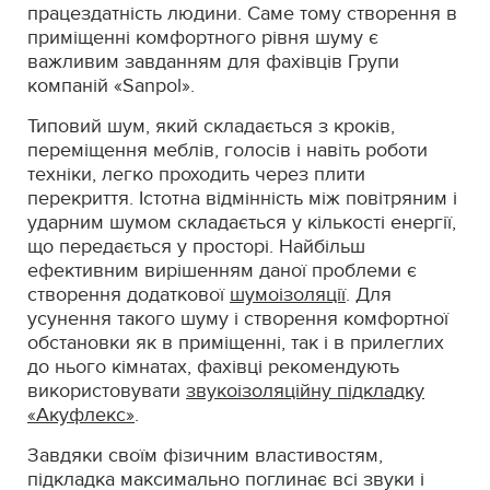
працездатність людини. Саме тому створення в
приміщенні комфортного рівня шуму є
важливим завданням для фахівців Групи
компаній «Sanpol».
Типовий шум, який складається з кроків,
переміщення меблів, голосів і навіть роботи
техніки, легко проходить через плити
перекриття. Істотна відмінність між повітряним і
ударним шумом складається у кількості енергії,
що передається у просторі. Найбільш
ефективним вирішенням даної проблеми є
створення додаткової
шумоізоляції
. Для
усунення такого шуму і створення комфортної
обстановки як в приміщенні, так і в прилеглих
до нього кімнатах, фахівці рекомендують
використовувати
звукоізоляційну підкладку
«Акуфлекс»
.
Завдяки своїм фізичним властивостям,
підкладка максимально поглинає всі звуки і