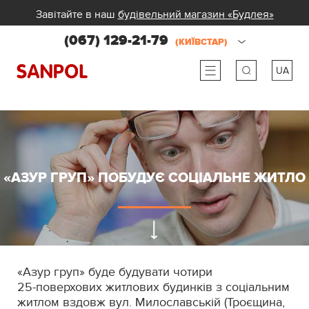
Завітайте в наш
будівельний магазин «Будлея»
(067) 129-21-79
(КИЇВСТАР)
UA
ru
ua
«АЗУР ГРУП» ПОБУДУЄ СОЦІАЛЬНЕ ЖИТЛО
«Азур груп» буде будувати чотири
25-поверхових
житлових будинків з соціальним
житлом вздовж вул. Милославській (Троєщина,