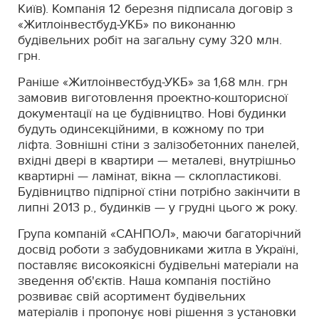
Київ). Компанія 12 березня підписала договір з
«Житлоінвестбуд-УКБ» по виконанню
будівельних робіт на загальну суму 320 млн.
грн.
Раніше «Житлоінвестбуд-УКБ» за 1,68 млн. грн
замовив виготовлення проектно-кошторисної
документації на це будівництво. Нові будинки
будуть одинсекційними, в кожному по три
ліфта. Зовнішні стіни з залізобетонних панелей,
вхідні двері в квартири — металеві, внутрішньо
квартирні — ламінат, вікна — склопластикові.
Будівництво підпірної стіни потрібно закінчити в
липні 2013 р., будинків — у грудні цього ж року.
Група компаній «САНПОЛ», маючи багаторічний
досвід роботи з забудовниками житла в Україні,
поставляє високоякісні будівельні матеріали на
зведення об'єктів. Наша компанія постійно
розвиває свій асортимент будівельних
матеріалів і пропонує нові рішення з установки