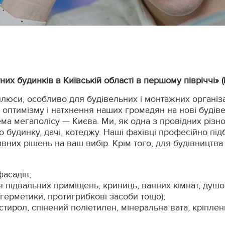
х будинків в Київській області в першому півріччі» (№
плюси, особливо для будівельних і монтажних організа
и оптимізму і натхнення наших громадян на нові будів
ма мегаполісу — Києва. Ми, як одна з провідних різн
 будинку, дачі, котеджу. Наші фахівці професійно під
вних рішень на ваш вибір. Крім того, для будівництва
фасадів;
ція підвальних приміщень, криниць, ванних кімнат, душ
герметики, протигрибкові засоби тощо);
істирол, спінений поліетилен, мінеральна вата, кріпле