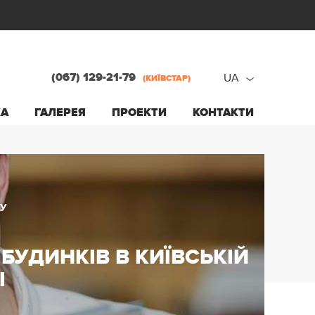
(067) 129-21-79
UA
(КИЇВСТАР)
ru
КА
ГАЛЕРЕЯ
ПРОЕКТИ
КОНТАКТИ
ua
У
БУДИНКІВ В КИЇВСЬКІЙ
І