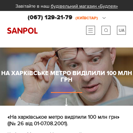
Завітайте в наш
будівельний магазин «Будлея»
(067) 129-21-79
(КИЇВСТАР)
UA
ru
ua
НА ХАРКІВСЬКЕ МЕТРО ВИДІЛИЛИ 100 МЛН
ГРН
«На харківсько
е метро виділили 100 млн грн
»
((№ 26 від
01-07.08.2001).