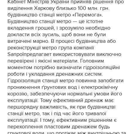
Кабінет Міністрів України прийняв рішення про
виділення Харкову близько 100 млн. грн.
будівництво станції метро «Перемога».
Будівництво станції метро — це істотне
вкладення грошей, і зрозуміло необхідно
докласти всіх зусиль, щоб вони не були
витрачені марно. В процесі будівництва або
реконструкції метро група компанії
Sanpolпредлагает використовувати виключно
перевірені і якісні матеріали. Головним
моментом потрібно визначати гідроізоляційні
роботи і укладання дренажних систем.
Гідроізоляція станції метро повинна запобігати
проникнення ґрунтових вод і електрохімічну
корозію, забезпечуючи нормальні умови його
експлуатації. Тому ефективний дренаж має
першорядну важливість, як при будівництві
станції метро, так і під час його тривалої
експлуатації. І тому, ефективним рішенням є
перехоплення пластовим дренажем будь
грунтової води, що протікає між внутрішньою та