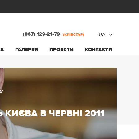
(067) 129-21-79
UA
(КИЇВСТАР)
ru
КА
ГАЛЕРЕЯ
ПРОЕКТИ
КОНТАКТИ
ua
У
КИЄВА В ЧЕРВНІ 2011