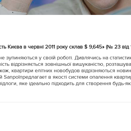
ть Києва в червні 2011 року склав $ 9,645» (№ 23 від
 не зупиняються у своїй роботі. Дивлячись на статист
мість відрізняється зовнішньої вишуканістю, розташув
. Також, квартири елітних новобудов відрізняються но
ій Sanpolпредлагает в якості системи опалення кварти
длоги, яке ідеально підходить для створення будь-яко