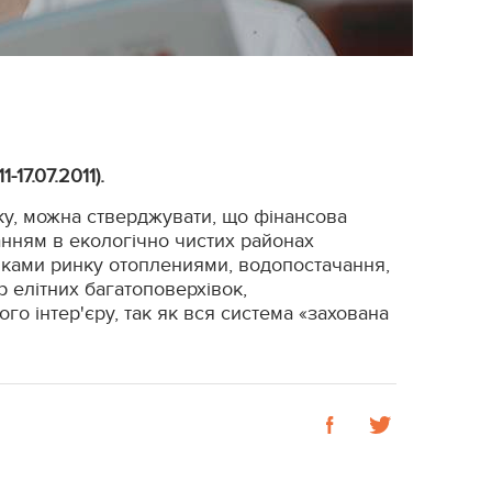
11-17.07.2011).
ику, можна стверджувати, що фінансова
анням в екологічно чистих районах
винками ринку отоплениями, водопостачання,
р елітних багатоповерхівок,
го інтер'єру, так як вся система «захована