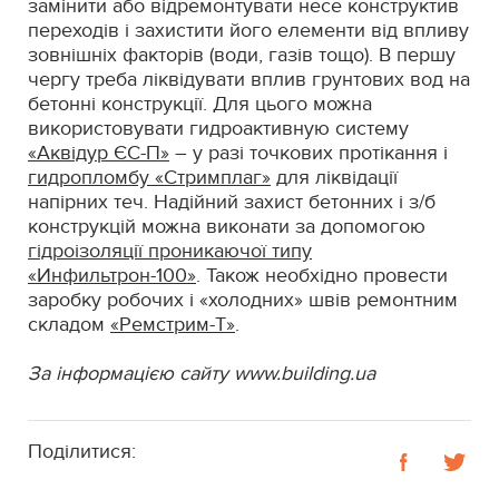
замінити або відремонтувати несе конструктив
переходів і захистити його елементи від впливу
зовнішніх факторів (води, газів тощо). В першу
чергу треба ліквідувати вплив грунтових вод на
бетонні конструкції. Для цього можна
використовувати гидроактивную систему
«Аквідур ЄС-П»
– у разі точкових протікання і
гидропломбу «Стримплаг»
для ліквідації
напірних теч. Надійний захист бетонних і з/б
конструкцій можна виконати за допомогою
гідроізоляції проникаючої типу
«Инфильтрон-100»
. Також необхідно провести
заробку робочих і «холодних» швів ремонтним
складом
«Ремстрим-Т»
.
За інформацією сайту www.building.ua
Поділитися: