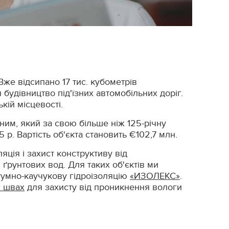
же відсипано 17 тис. кубометрів
 будівництво під'їзних автомобільних доріг.
кій місцевості.
им, який за свою більше ніж 125-річну
р. Вартість об'єкта становить €102,7 млн.
ція і захист конструктиву від
ґрунтових вод. Для таких об'єктів ми
тумно-каучукову гідроізоляцію
«ИЗОЛЕКС»
.
 швах
для захисту від проникнення вологи