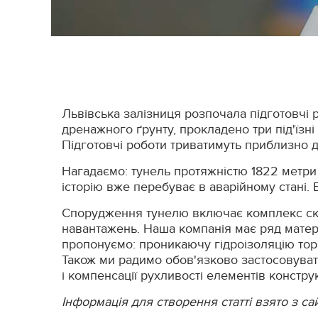
Львівська залізниця розпочала підготовчі 
дренажного ґрунту, прокладено три під'їзні
Підготовчі роботи триватимуть приблизно до
Нагадаємо: тунель протяжністю 1822 метри
історію вже перебуває в аварійному стані. 
Спорудження тунелю включає комплекс скла
навантажень. Наша компанія має ряд матері
пропонуємо: проникаючу гідроізоляцію то
Також ми радимо обов'язково застосовува
і компенсації рухливості елементів конструк
Інформація для створення статті взято з са