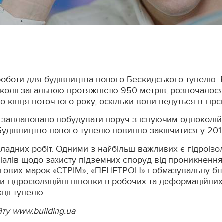
роботи для будівництва нового Бескидського тунелю. В
 колії загальною протяжністю 950 метрів, розпочалося
 кінця поточного року, оскільки вони ведуться в гірсь
 заплановано побудувати поруч з існуючим одноколійн
Будівництво нового тунелю повинно закінчитися у 2015 
дних робіт. Одними з найбільш важливих є гідроізоля
алів щодо захисту підземних споруд від проникнення 
ргових марок
«СТРІМ»
,
«ПЕНЕТРОН»
і обмазувальну бі
ти
гідроізоляційні шпонки
в робочих та
деформаційних
ції тунелю.
йту www.building.ua