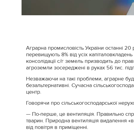
Аграрна промисловість України останні 20 
перевищують 8% від усіх капіталовкладень в
консолідації с/г земель призводить до право
агроземли зосереджені в руках 56 тис. під
Незважаючи на такі проблеми, аграрне буд
безальтернативні. Сучасна сільськогоспода
центр.
Говорячи про сільськогосподарської нерухо
— По-перше, це вентиляція. Правильно спр
тварин. Природна вентиляція видалення «ви
від повітря в приміщенні.