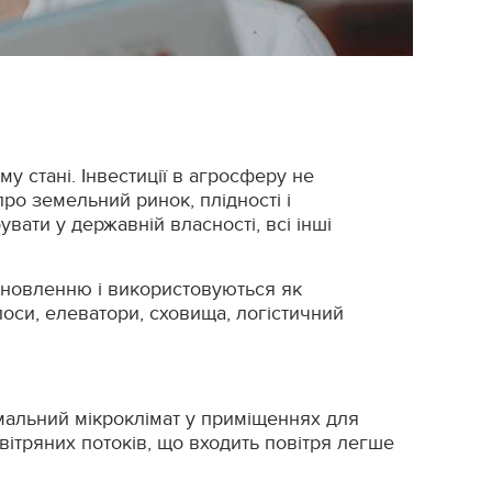
у стані. Інвестиції в агросферу не
про земельний ринок, плідності і
увати у державній власності, всі інші
оновленню і використовуються як
лоси, елеватори, сховища, логістичний
мальний мікроклімат у приміщеннях для
ітряних потоків, що входить повітря легше