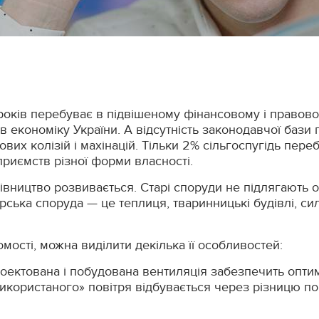
років перебуває в підвішеному фінансовому і правовом
 економіку України. А відсутність законодавчої бази 
вих колізій і махінацій. Тільки 2% сільгоспугідь переб
приємств різної форми власності.
івництво розвивається. Старі споруди не підлягають 
рська споруда — це теплиця, тваринницькі будівлі, си
мості, можна виділити декілька її особливостей:
оектована і побудована вентиляція забезпечить опти
користаного» повітря відбувається через різницю пов