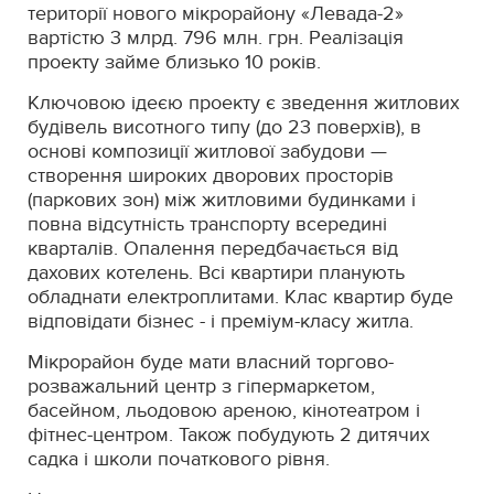
території нового мікрорайону «Левада-2»
вартістю 3 млрд. 796 млн. грн. Реалізація
проекту займе близько 10 років.
Ключовою ідеєю проекту є зведення житлових
будівель висотного типу (до 23 поверхів), в
основі композиції житлової забудови —
створення широких дворових просторів
(паркових зон) між житловими будинками і
повна відсутність транспорту всередині
кварталів. Опалення передбачається від
дахових котелень. Всі квартири планують
обладнати електроплитами. Клас квартир буде
відповідати бізнес - і преміум-класу житла.
Мікрорайон буде мати власний торгово-
розважальний центр з гіпермаркетом,
басейном, льодовою ареною, кінотеатром і
фітнес-центром. Також побудують 2 дитячих
садка і школи початкового рівня.