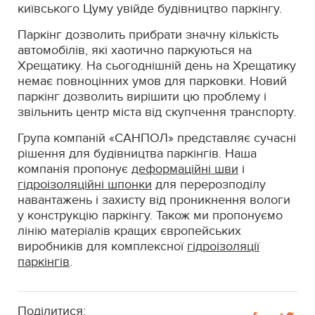
київського Цуму увійде будівництво паркінгу.
Паркінг дозволить прибрати значну кількість
автомобілів, які хаотично паркуються на
Хрещатику. На сьогоднішній день на Хрещатику
немає повноцінних умов для парковки. Новий
паркінг дозволить вирішити цю проблему і
звільнить центр міста від скупчення транспорту.
Група компаній «САНПОЛ» представляє сучасні
рішення для будівництва паркінгів. Наша
компанія пропонує
деформаційні шви
і
гідроізоляційні шпонки
для перерозподілу
навантажень і захисту від проникнення вологи
у конструкцію паркінгу. Також ми пропонуємо
лінію матеріалів кращих європейських
виробників для комплексної
гідроізоляції
паркінгів
.
Поділитися: