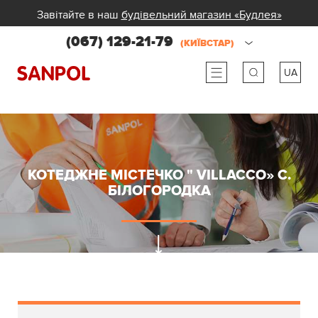
Завітайте в наш
будівельний магазин «Будлея»
(067) 129-21-79
(КИЇВСТАР)
UA
ru
ua
КОТЕДЖНЕ МІСТЕЧКО " VILLACCO» С.
БІЛОГОРОДКА