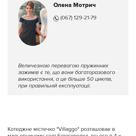
Олена Мотрич
(067) 129-21-79
Величезною перевагою пружинних
зажимів є те, що вони багаторазового
використання, а це більше 50 циклів,
при правильній експлуатації.
Котеджне містечко "Villaggo" розташовае в
мальовничому селі Білогородка, всього в 4-х