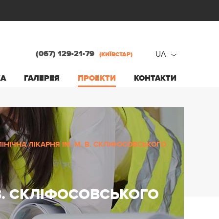
(067) 129-21-79
UA
(КИЇВСТАР)
ru
КА
ГАЛЕРЕЯ
ПРОЕКТИ
КОНТАКТИ
ua
НІЧНА ЛІКАРНЯ ІМ. М. В. СКЛІФОСОВСЬКОГО
 В. СКЛІФОСОВСЬКОГО