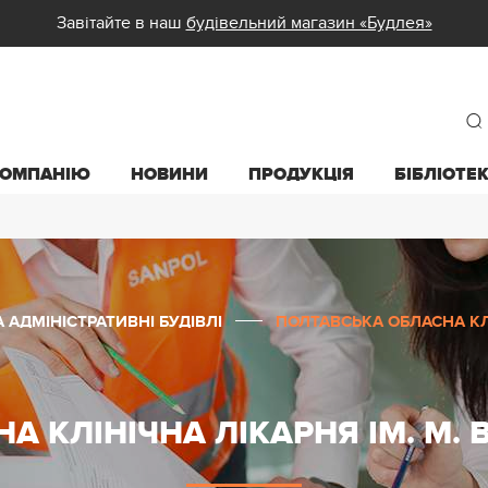
Завітайте в наш
будівельний магазин «Будлея»
КОМПАНІЮ
НОВИНИ
ПРОДУКЦІЯ
БІБЛІОТЕ
 АДМІНІСТРАТИВНІ БУДІВЛІ
ПОЛТАВСЬКА ОБЛАСНА КЛІ
 КЛІНІЧНА ЛІКАРНЯ ІМ. М.