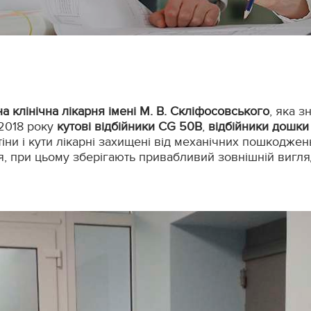
а клінічна лікарня імені М. В. Скліфосовського
, яка 
 2018 року
кутові відбійники CG 50В
,
відбійники дошки
тіни і кути лікарні захищені від механічних пошкоджен
тя, при цьому зберігають привабливий зовнішній вигля