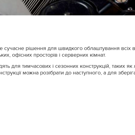
е сучасне рішення для швидкого облаштування всіх ви
их, офісних просторів і серверних кімнат.
ять для тимчасових і сезонних конструкцій, таких як л
 конструкції можна розібрати до наступного, а для збері