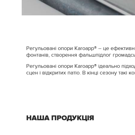
Регульовані опори Karoapp® – це ефективн
фонтанів, створення фальшпідлог громадськ
Регульовані опори Karoapp® ідеально підход
сцен і відкритих патіо. В кінці сезону такі
НАША ПРОДУКЦІЯ