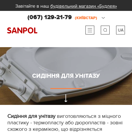
Завітайте в наш
будівельний магазин «Будлея»
(067) 129-21-79
(КИЇВСТАР)
UA
ru
ua
СИДІННЯ ДЛЯ УНІТАЗУ
Сидіння для унітазу
виготовляються з міцного
пластику - термопласту або дюропластів - зовні
схожого з керамікою, що відрізняється