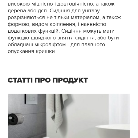
високою міцністю і довговічністю, а також
дерева або дсп. Сидіння для унітазу
розрізняються не тільки матеріалом, а також
формою, видом кріплення, і наявністю
додаткових функцій. Сидіння можуть мати
функцію швидкого зняття сидіння, або бути
обладнані мікроліфтом - для плавного
опускання кришки.
СТАТТІ ПРО ПРОДУКТ