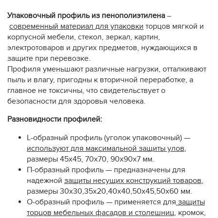
Упаковочный профиль из пенополиэтилена
–
современный материал для упаковки
торцов мягкой и
корпусной мебели, стекол, зеркал, картин,
электротоваров и других предметов, нуждающихся в
защите при перевозке.
Профиля уменьшают различные нагрузки, отталкивают
пыль и влагу, пригодны к вторичной переработке, а
главное не токсичны, что свидетельствует о
безопасности для здоровья человека.
Разновидности профилей:
L-образный профиль (уголок упаковочный) —
используют для максимальной защиты улов
,
размеры 45х45, 70х70, 90х90х7 мм.
П-образный профиль — предназначены для
надежной
защиты несущих конструкций товаров
,
размеры 30х30,35х20,40х40,50х45,50х60 мм.
О-образный профиль — применяется для
защиты
торцов мебельных фасадов и столешниц
, кромок,