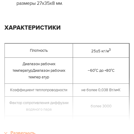
размеры 27х35х8 мм.
ХАРАКТЕРИСТИКИ
3
Плотность
25±5 кг/м
Диапазон рабочих
температурДиапазон рабочих
−60˚С до +80˚С
темпер атур
Коэффициент теплопроводности
не более 0,038 Вт/м•К
Фактор сопротивления диффузии
более 3000
водяного пара
Группа горючести
Г2
Развернуть