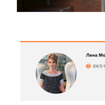
Лена М
(067) 