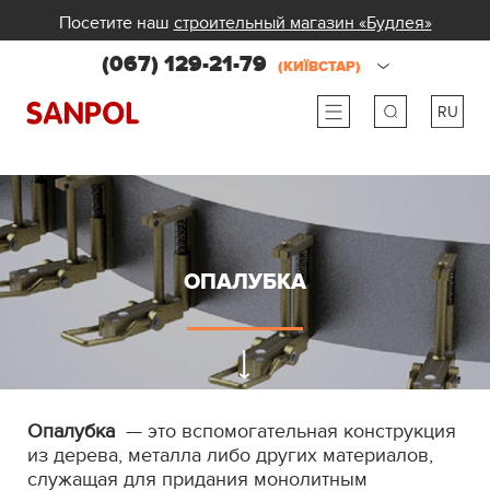
Посетите наш
строительный магазин «Будлея»
(067) 129-21-79
(КИЇВСТАР)
RU
ru
ua
ОПАЛУБКА
Опалубка
— это вспомогательная конструкция
из дерева, металла либо других материалов,
служащая для придания монолитным