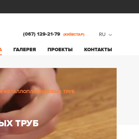
(067) 129-21-79
RU
(КИЇВСТАР)
ru
А
ГАЛЕРЕЯ
ПРОЕКТЫ
КОНТАКТЫ
ua
Я МЕТАЛЛОПЛАСТИКОВЫХ ТРУБ
ЫХ ТРУБ