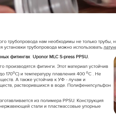
го трубопровода нам необходимы не только трубы, 
ля установки трубопровода можно использовать
латун
нных фитингах Uponor MLC S-press PPSU.
о производятся фитинги. Этот материал устойчив
о
о
до 170
С) и температуру плавления 400
С . Не
еств. А также устойчив к УФ - лучам и
ществ, растворившихся в воде. Полифенилсульфон
зготавливается из полимера PPSU. Конструкция
з нержавеющей стали и пластмассовые упорные