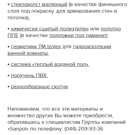
•
стеклохолст малярный
(в качестве финишного
слоя под покраску, для армирования стен и
потолка),
•
химически сшитый полиэтилен
или
полотно
ППЕ
(в качестве
подложки под ламинат
),
•
герметики ТМ Izolex
для
гидроизоляции
ванной комнаты
,
•
система «теплый водяной пол»
,
•
поручень ПВХ
,
•
разнообразные скотчи
.
Напоминаем, что все эти материалы и
множество других Вы можете приобрести,
обратившись к специалистам Группы компаний
«Sanpol» по телефону: (044) 209-93-36