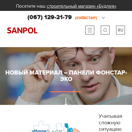
Посетите наш
строительный магазин «Будлея»
(067) 129-21-79
(КИЇВСТАР)
RU
ru
ua
НОВЫЙ МАТЕРИАЛ – ПАНЕЛИ ФОНСТАР-
ЭКО
Учитывая
сложную
ситуацию