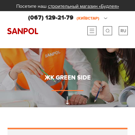
Посетите наш
строительный магазин «Будлея»
(067) 129-21-79
(КИЇВСТАР)
RU
ru
ua
ЖК GREEN SIDE