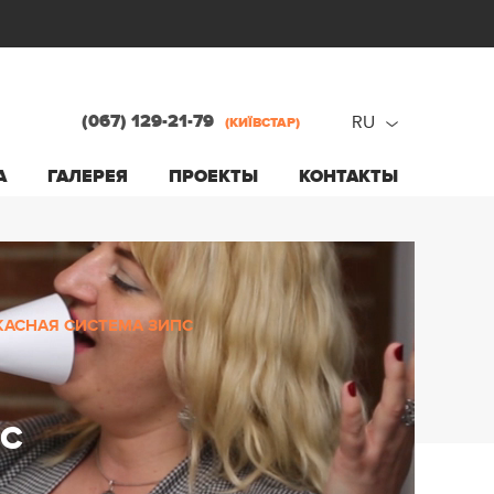
(067) 129-21-79
RU
(КИЇВСТАР)
ru
А
ГАЛЕРЕЯ
ПРОЕКТЫ
КОНТАКТЫ
ua
КАСНАЯ СИСТЕМА ЗИПС
ПС